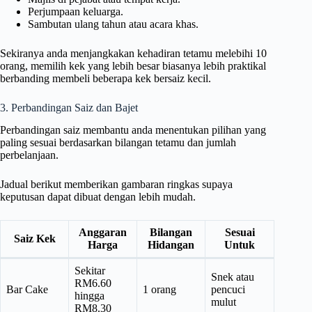
Perjumpaan keluarga.
Sambutan ulang tahun atau acara khas.
Sekiranya anda menjangkakan kehadiran tetamu melebihi 10
orang, memilih kek yang lebih besar biasanya lebih praktikal
berbanding membeli beberapa kek bersaiz kecil.
3. Perbandingan Saiz dan Bajet
Perbandingan saiz membantu anda menentukan pilihan yang
paling sesuai berdasarkan bilangan tetamu dan jumlah
perbelanjaan.
Jadual berikut memberikan gambaran ringkas supaya
keputusan dapat dibuat dengan lebih mudah.
Anggaran
Bilangan
Sesuai
Saiz Kek
Harga
Hidangan
Untuk
Sekitar
Snek atau
RM6.60
Bar Cake
1 orang
pencuci
hingga
mulut
RM8.30