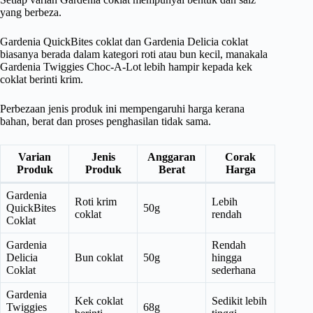
yang berbeza.
Gardenia QuickBites coklat dan Gardenia Delicia coklat
biasanya berada dalam kategori roti atau bun kecil, manakala
Gardenia Twiggies Choc-A-Lot lebih hampir kepada kek
coklat berinti krim.
Perbezaan jenis produk ini mempengaruhi harga kerana
bahan, berat dan proses penghasilan tidak sama.
Varian
Jenis
Anggaran
Corak
Produk
Produk
Berat
Harga
Gardenia
Roti krim
Lebih
QuickBites
50g
coklat
rendah
Coklat
Gardenia
Rendah
Delicia
Bun coklat
50g
hingga
Coklat
sederhana
Gardenia
Kek coklat
Sedikit lebih
Twiggies
68g