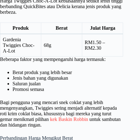
Harga Twiggies Choc-A-Lot kebiasaannya sedikit lebih tinggi
berbanding QuickBites atau Delicia kerana jenis produk yang
berbeza.
Produk
Berat
Julat Harga
Gardenia
RM1.50 –
Twiggies Choc-
68g
RM2.30
A-Lot
Beberapa faktor yang mempengaruhi harga termasuk:
Berat produk yang lebih besar
Jenis bahan yang digunakan
Saluran jualan
Promosi semasa
Bagi pengguna yang mencari snek coklat yang lebih
mengenyangkan, Twiggies sering menjadi alternatif kepada
roti krim coklat biasa, khususnya bagi mereka yang turut
gemar menikmati pilihan
kek Baskin Robbin
untuk sambutan
dan hidangan ringan.
Perbandingan Harga Mengikut Berat