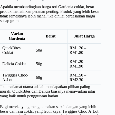
Apabila membandingkan harga roti Gardenia coklat, berat
produk memainkan peranan penting. Produk yang lebih besar
tidak semestinya lebih mahal jika dinilai berdasarkan harga
setiap gram.
Varian
Berat
Julat Harga
Gardenia
QuickBites
RM1.20 –
50g
Coklat
RM1.80
RM1.20 –
Delicia Coklat
50g
RM1.90
Twiggies Choc-
RM1.50 –
68g
A-Lot
RM2.30
Jika matlamat utama adalah mendapatkan pilihan paling
murah, QuickBites dan Delicia biasanya menawarkan nilai
yang baik untuk penggunaan harian.
Bagi mereka yang mengutamakan saiz hidangan yang lebih
besar dan rasa coklat yang lebih kaya, Twiggies Choc-A-Lot