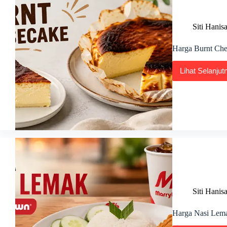
Siti Hanis
Harga Burnt Che
Lihat Selanjut
Harg
Burnt
Chee
Terkin
di
Malay
2026
Siti Hanis
Harga Nasi Lema