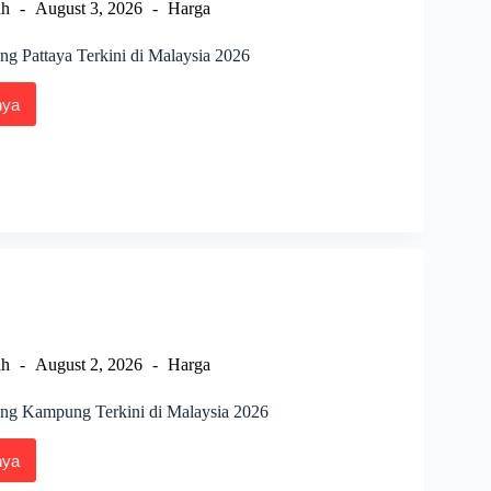
ah
August 3, 2026
Harga
g Pattaya Terkini di Malaysia 2026
nya
a
ng
ya
i
sia
ah
August 2, 2026
Harga
ng Kampung Terkini di Malaysia 2026
nya
a