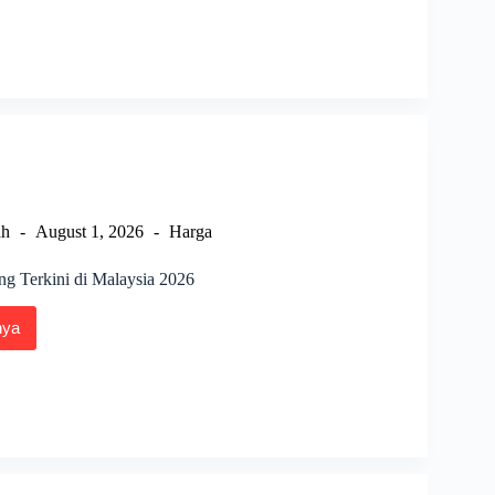
ng
ung
i
sia
ah
August 1, 2026
Harga
ng Terkini di Malaysia 2026
nya
a
g
i
sia