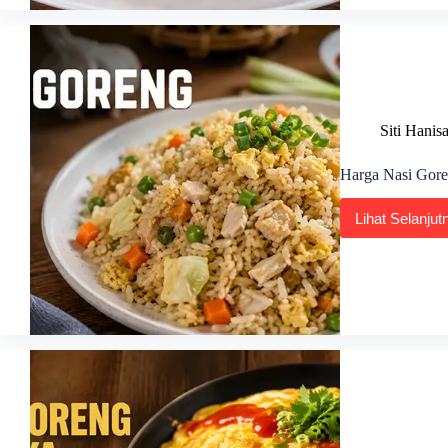
Malay
2026
Siti Hanis
Harga Nasi Gore
Lihat Selanjut
Harg
Nasi
Gore
Cina
2026:
Koson
Biasa
&
Istim