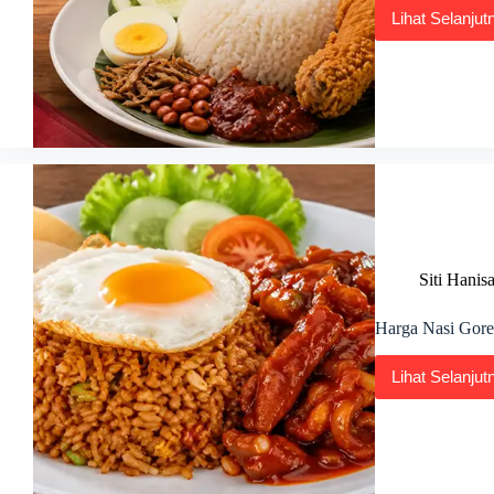
Lihat Selanjut
Harg
Nasi
Lema
Marr
di
Malay
2026
Siti Hanis
Harga Nasi Gore
Lihat Selanjut
Harg
Nasi
Gore
USA
Terkin
di