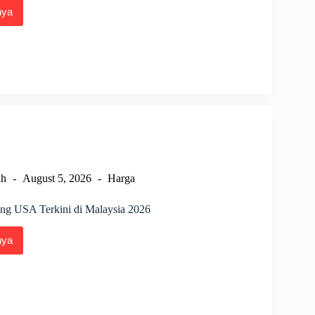
nya
a
k
ybrown
sia
ah
August 5, 2026
Harga
ng USA Terkini di Malaysia 2026
nya
a
ng
i