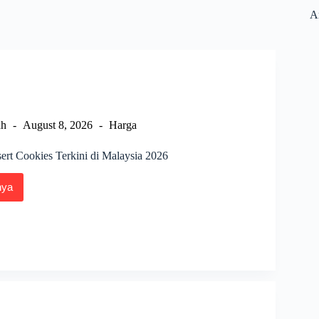
Ar
ah
August 8, 2026
Harga
rt Cookies Terkini di Malaysia 2026
nya
a
rt
es
i
sia