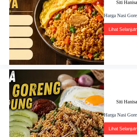
Siti Hanis
Harga Nasi Goren
Lihat Selanjut
Harg
Nasi
Gore
Patta
Terkin
di
Malay
2026
Siti Hanis
Harga Nasi Gore
Lihat Selanjut
Harg
Nasi