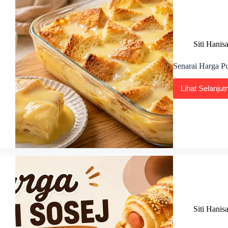
Siti Hanis
Senarai Harga Pu
Lihat Selanjut
Senar
Harg
Pudin
Roti
Sos
Kasta
Terkin
2026
Siti Hanis