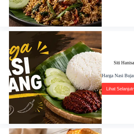
Gore
Kamp
Terkin
di
Malay
2026
Siti Hanis
Harga Nasi Buja
Lihat Selanjut
Harg
Nasi
Bujan
Terkin
di
Malay
2026