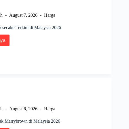
ah
August 7, 2026
Harga
esecake Terkini di Malaysia 2026
nya
a
secake
i
sia
ah
August 6, 2026
Harga
k Marrybrown di Malaysia 2026