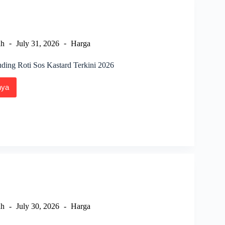
ah
July 31, 2026
Harga
ding Roti Sos Kastard Terkini 2026
nya
ai
a
g
rd
i
ah
July 30, 2026
Harga