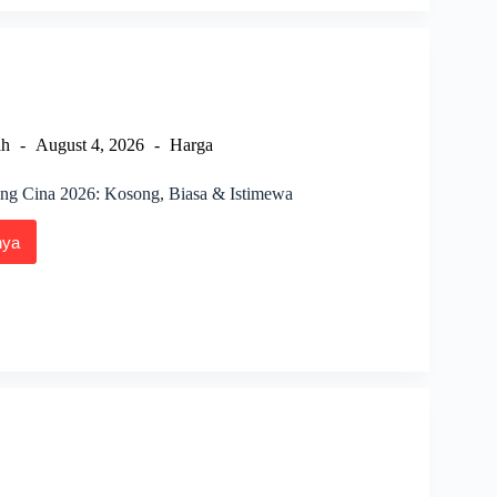
sia
ah
August 4, 2026
Harga
ng Cina 2026: Kosong, Biasa & Istimewa
nya
a
ng
g,
ewa