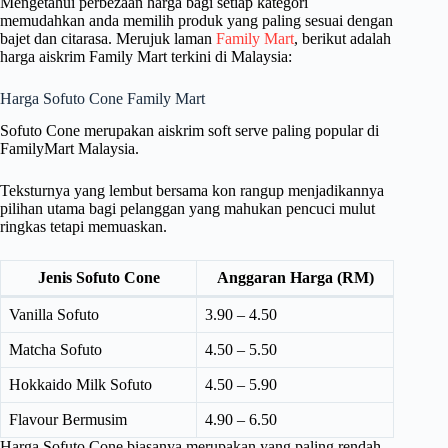
Mengetahui perbezaan harga bagi setiap kategori
memudahkan anda memilih produk yang paling sesuai dengan
bajet dan citarasa. Merujuk laman
Family Mart
, berikut adalah
harga aiskrim Family Mart terkini di Malaysia:
Harga Sofuto Cone Family Mart
Sofuto Cone merupakan aiskrim soft serve paling popular di
FamilyMart Malaysia.
Teksturnya yang lembut bersama kon rangup menjadikannya
pilihan utama bagi pelanggan yang mahukan pencuci mulut
ringkas tetapi memuaskan.
Jenis Sofuto Cone
Anggaran Harga (RM)
Vanilla Sofuto
3.90 – 4.50
Matcha Sofuto
4.50 – 5.50
Hokkaido Milk Sofuto
4.50 – 5.90
Flavour Bermusim
4.90 – 6.50
Harga Sofuto Cone biasanya merupakan yang paling rendah