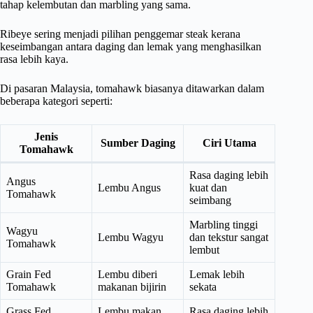
tahap kelembutan dan marbling yang sama.
Ribeye sering menjadi pilihan penggemar steak kerana
keseimbangan antara daging dan lemak yang menghasilkan
rasa lebih kaya.
Di pasaran Malaysia, tomahawk biasanya ditawarkan dalam
beberapa kategori seperti:
Jenis
Sumber Daging
Ciri Utama
Tomahawk
Rasa daging lebih
Angus
Lembu Angus
kuat dan
Tomahawk
seimbang
Marbling tinggi
Wagyu
Lembu Wagyu
dan tekstur sangat
Tomahawk
lembut
Grain Fed
Lembu diberi
Lemak lebih
Tomahawk
makanan bijirin
sekata
Grass Fed
Lembu makan
Rasa daging lebih