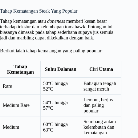
Tahap Kematangan Steak Yang Popular
Tahap kematangan atau
doneness
memberi kesan besar
terhadap tekstur dan kelembapan tomahawk. Potongan ini
biasanya dimasak pada tahap sederhana supaya jus semula
jadi dan marbling dapat dikekalkan dengan baik.
Berikut ialah tahap kematangan yang paling popular:
Tahap
Suhu Dalaman
Ciri Utama
Kematangan
50°C hingga
Bahagian tengah
Rare
52°C
sangat merah
Lembut, berjus
54°C hingga
Medium Rare
dan paling
57°C
popular
Seimbang antara
60°C hingga
Medium
kelembutan dan
63°C
kematangan