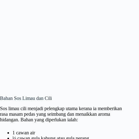
Bahan Sos Limau dan Cili
Sos limau cili menjadi pelengkap utama kerana ia memberikan
rasa masam pedas yang seimbang dan menaikkan aroma
hidangan. Bahan yang diperlukan ialah:
1 cawan air
½ cawan gula kabung atau gula perang