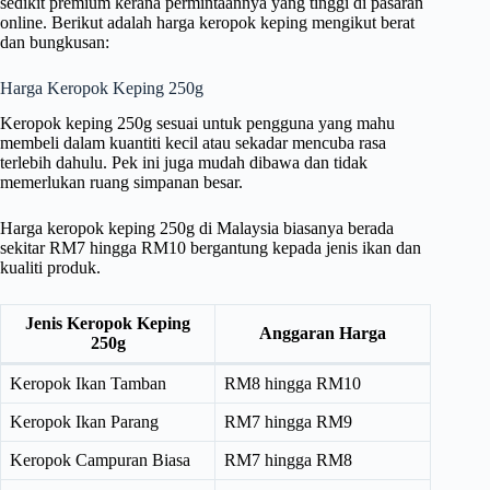
sedikit premium kerana permintaannya yang tinggi di pasaran
online. Berikut adalah harga keropok keping mengikut berat
dan bungkusan:
Harga Keropok Keping 250g
Keropok keping 250g sesuai untuk pengguna yang mahu
membeli dalam kuantiti kecil atau sekadar mencuba rasa
terlebih dahulu. Pek ini juga mudah dibawa dan tidak
memerlukan ruang simpanan besar.
Harga keropok keping 250g di Malaysia biasanya berada
sekitar RM7 hingga RM10 bergantung kepada jenis ikan dan
kualiti produk.
Jenis Keropok Keping
Anggaran Harga
250g
Keropok Ikan Tamban
RM8 hingga RM10
Keropok Ikan Parang
RM7 hingga RM9
Keropok Campuran Biasa
RM7 hingga RM8