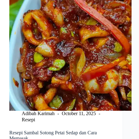
Kembang
Adibah Karimah
October 11, 2025
Resepi
Resepi Sambal Sotong Petai Sedap dan Cara
Memasak