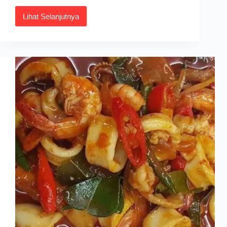
Lihat Selanjutnya
Resepi
Sotong
Masak
Kicap
Simple
dan
Berempah