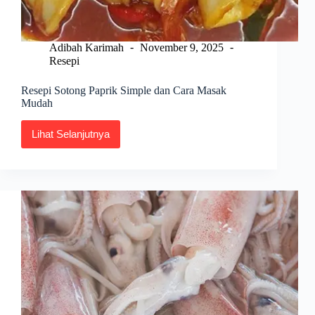
Adibah Karimah
November 9, 2025
Resepi
Resepi Sotong Paprik Simple dan Cara Masak
Mudah
Lihat Selanjutnya
Resepi
Sotong
Paprik
Simple
dan
Cara
Masak
Mudah