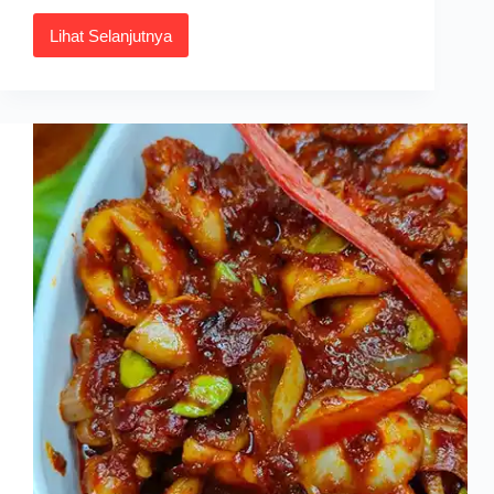
Lihat Selanjutnya
Resepi
Sambal
Tempoyak
Petai
Tahan
Lama