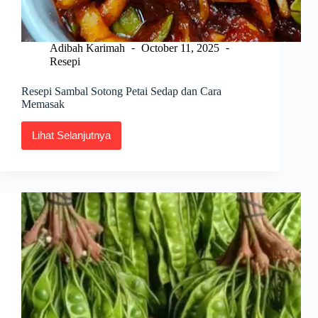
Adibah Karimah
October 11, 2025
Resepi
Resepi Sambal Sotong Petai Sedap dan Cara
Memasak
Lihat Selanjutnya
Resepi
Sambal
Sotong
Petai
Sedap
dan
Cara
Memasak