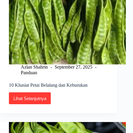
Azlan Shahrin
September 27, 2025
Panduan
10 Khasiat Petai Belalang dan Keburukan
Lihat Selanjutnya
10
Khasiat
Petai
Belalang
dan
Keburukan