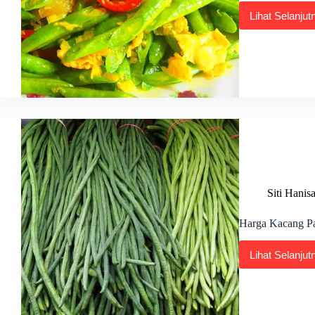
Lihat Selanjut
Resep
Kaca
Panja
Gore
Telur
dan
Cara
Masa
Siti Hanis
Harga Kacang Pa
Lihat Selanjut
Harg
Kaca
Panja
Sekil
Terkin