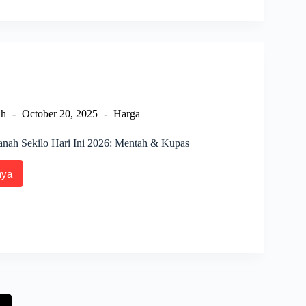
sia
ah
October 20, 2025
Harga
nah Sekilo Hari Ini 2026: Mentah & Kupas
nya
a
ng
o
ah
s