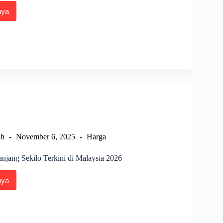
nya
i
ng
ng
ng
k
ah
November 6, 2025
Harga
njang Sekilo Terkini di Malaysia 2026
nya
a
ng
ng
o
i