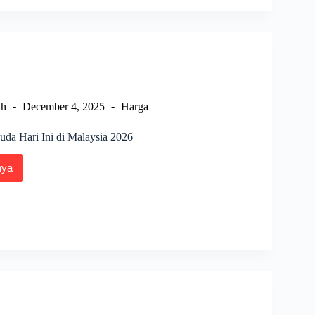
ah
December 4, 2025
Harga
da Hari Ini di Malaysia 2026
nya
a
ng
sia