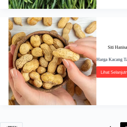
di
Malay
2026
Siti Hanis
Harga Kacang Ta
Lihat Selanjut
Harg
Kaca
Tanah
Sekil
Hari
Ini
2026:
Ment
&
Kupa