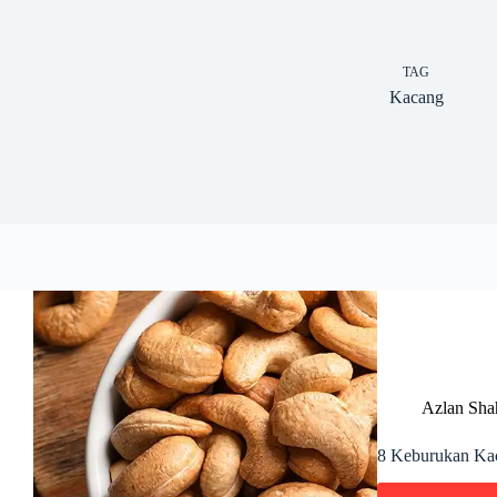
TAG
Kacang
Azlan Sha
8 Keburukan Kac