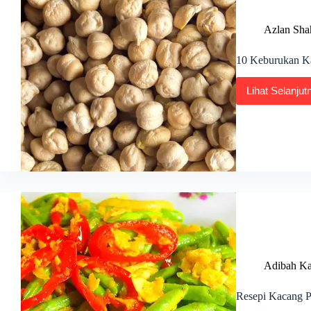
Azlan Sha
10 Keburukan Ka
Lihat Selanjut
10
Kebu
Kaca
Kuda,
Penti
untuk
Tahu!
Adibah Ka
Resepi Kacang P