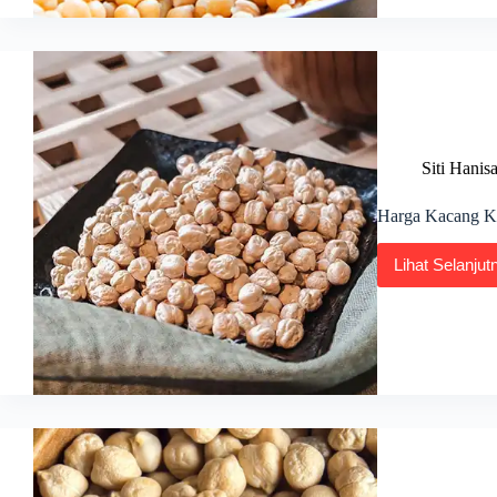
Kalori
Siti Hanis
Harga Kacang Ku
Lihat Selanjut
Harg
Kaca
Kuda
Hari
Ini
di
Malay
2026