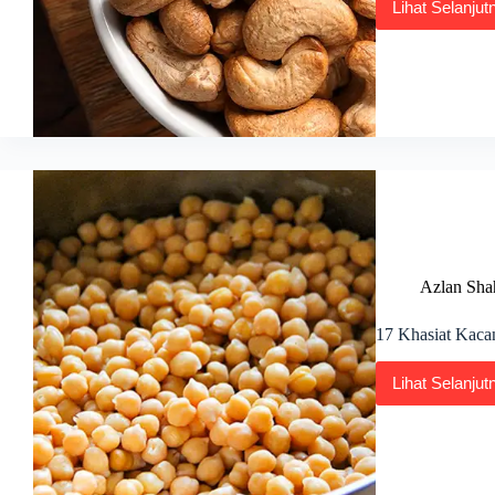
Lihat Selanjut
8
Kebu
Kaca
Gajus
Penti
untuk
Tahu!
Azlan Sha
17 Khasiat Kaca
Lihat Selanjut
17
Khasi
Kaca
Kuda
Rebu
dan