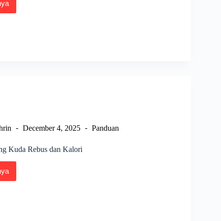
nya
rukan
ng
,
ng
hrin
December 4, 2025
Panduan
ng Kuda Rebus dan Kalori
nya
at
ng
s