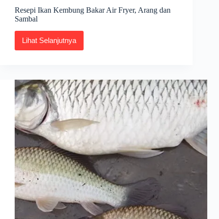
Resepi Ikan Kembung Bakar Air Fryer, Arang dan
Sambal
Lihat Selanjutnya
Resepi
Ikan
Kembung
Bakar
Air
Fryer,
Arang
dan
Sambal