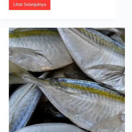
Lihat Selanjutnya
Harga
Rempeyek
Ikan
Bilis
100g
hingga
1kg
2026