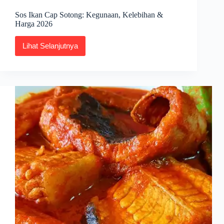
Sos Ikan Cap Sotong: Kegunaan, Kelebihan &
Harga 2026
Lihat Selanjutnya
Sos
Ikan
Cap
Sotong:
Kegunaan,
Kelebihan
&
Harga
2026