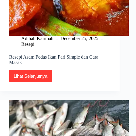
Adibah Karimah
December 25, 2025
Resepi
Resepi Asam Pedas Ikan Pari Simple dan Cara
Masak
Lihat Selanjutnya
Resepi
Asam
Pedas
Ikan
Pari
Simple
dan
Cara
Masak