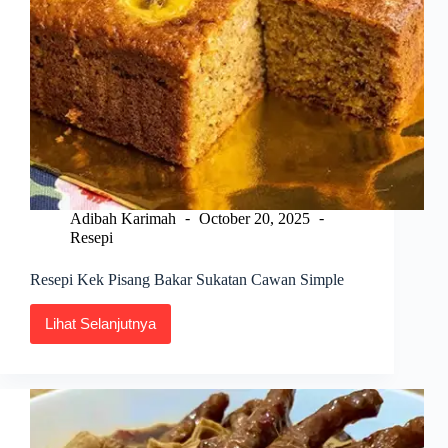
Adibah Karimah
October 20, 2025
Resepi
Resepi Kek Pisang Bakar Sukatan Cawan Simple
Lihat Selanjutnya
Resepi
Kek
Pisang
Bakar
Sukatan
Cawan
Simple