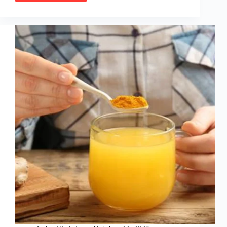
Nasi
Lemak
Sukatan
Cawan
Sedap
dan
Simple