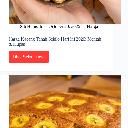
Siti Hanisah
October 20, 2025
Harga
Harga Kacang Tanah Sekilo Hari Ini 2026: Mentah
& Kupas
Lihat Selanjutnya
Harga
Kacang
Tanah
Sekilo
Hari
Ini
2026:
Mentah
&
Kupas