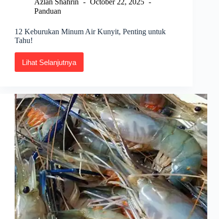
Azlan Shahrin
October 22, 2025
Panduan
12 Keburukan Minum Air Kunyit, Penting untuk
Tahu!
Lihat Selanjutnya
12
Keburukan
Minum
Air
Kunyit,
Penting
untuk
Tahu!