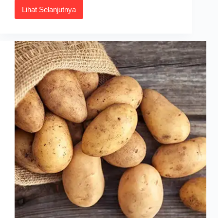
Lihat Selanjutnya
10
Keburukan
Makan
Kaki
Ayam,
Penting
untuk
Tahu!