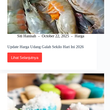
Siti Hanisah
October 22, 2025
Harga
Update Harga Udang Galah Sekilo Hari Ini 2026
Lihat Selanjutnya
Update
Harga
Udang
Galah
Sekilo
Hari
Ini
2026