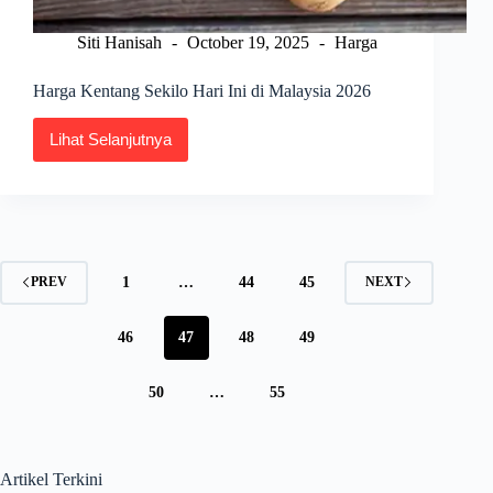
Siti Hanisah
October 19, 2025
Harga
Harga Kentang Sekilo Hari Ini di Malaysia 2026
Lihat Selanjutnya
Harga
Kentang
Sekilo
Hari
Ini
di
Malaysia
2026
1
…
44
45
PREV
NEXT
46
47
48
49
50
…
55
Artikel Terkini