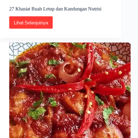
27 Khasiat Buah Letup dan Kandungan Nutrisi
Lihat Selanjutnya
27
Khasiat
Buah
Letup
dan
Kandungan
Nutrisi