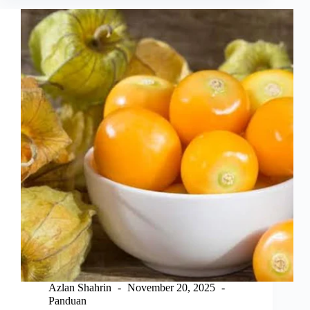
1
Kg
Hari
Ini
di
Malaysia
2026
Azlan Shahrin
November 20, 2025
Panduan