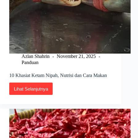
Azlan Shahrin
November 21, 2025
Panduan
10 Khasiat Ketam Nipah, Nutrisi dan Cara Makan
Lihat Selanjutnya
10
Khasiat
Ketam
Nipah,
Nutrisi
dan
Cara
Makan