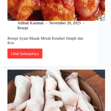
Adibah Karimah
November 20, 2025
Resepi
Resepi Ayam Masak Merah Kenduri Simple dan
Kos
Lihat Selanjutnya
Resepi
Ayam
Masak
Merah
Kenduri
Simple
dan
Kos