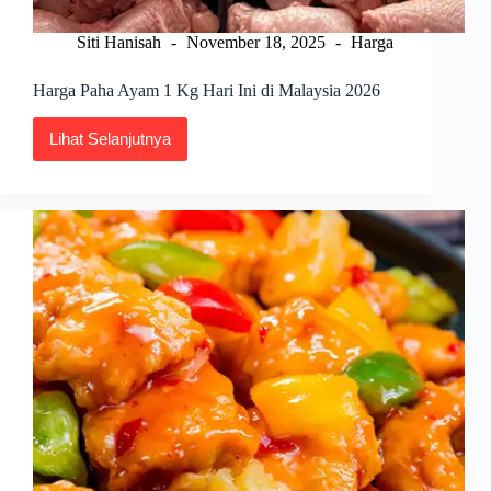
Siti Hanisah
November 18, 2025
Harga
Harga Paha Ayam 1 Kg Hari Ini di Malaysia 2026
Lihat Selanjutnya
Harga
Paha
Ayam
1
Kg
Hari
Ini
di
Malaysia
2026