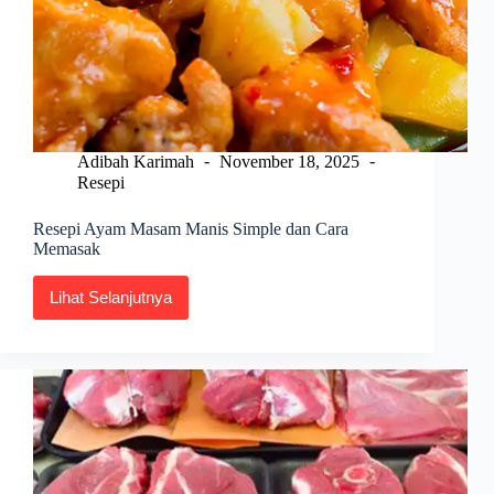
Adibah Karimah
November 18, 2025
Resepi
Resepi Ayam Masam Manis Simple dan Cara
Memasak
Lihat Selanjutnya
Resepi
Ayam
Masam
Manis
Simple
dan
Cara
Memasak