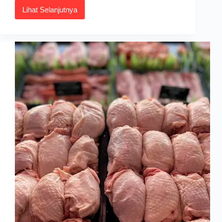
Lihat Selanjutnya
10
Kesan
Sampingan
Minum
Pati
Delima,
Penting
Tahu!